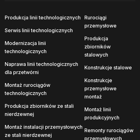
Produkcja linii technologicznych
Rurociągi
przemysłowe
Serwis linii technologicznych
Produkcja
Modernizacja linii
zbiorników
technologicznych
stalowych
Naprawa linii technologicznych
Konstrukcje stalowe
dla przetwórni
Konstrukcje
Montaż rurociągów
przemysłowe
technologicznych
montaż
Produkcja zbiorników ze stali
Montaż linii
nierdzewnej
produkcyjnych
Montaż instalacji przemysłowych
Remonty rurociągów
ze stali nierdzewnej
przemysłowych