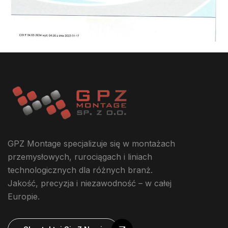
GPZ Montage specjalizuje się w montażach
przemysłowych, rurociągach i liniach
technologicznych dla różnych branż.
Jakość, precyzja i niezawodność – w całej
Europie.