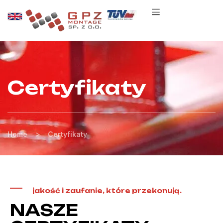
Certyfikaty
>
Home
Certyfikaty
jakość i zaufanie, które przekonują.
NASZE