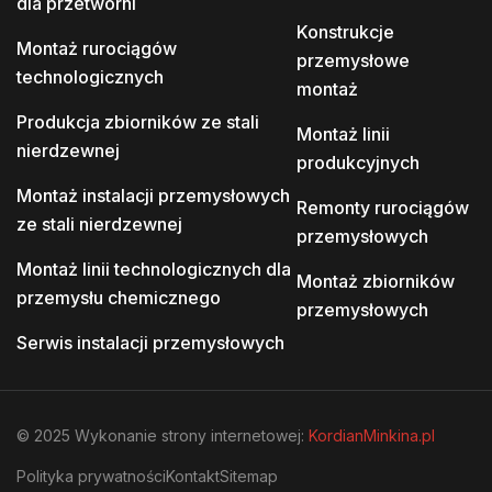
dla przetwórni
Konstrukcje
Montaż rurociągów
przemysłowe
technologicznych
montaż
Produkcja zbiorników ze stali
Montaż linii
nierdzewnej
produkcyjnych
Montaż instalacji przemysłowych
Remonty rurociągów
ze stali nierdzewnej
przemysłowych
Montaż linii technologicznych dla
Montaż zbiorników
przemysłu chemicznego
przemysłowych
Serwis instalacji przemysłowych
© 2025 Wykonanie strony internetowej:
KordianMinkina.pl
Polityka prywatności
Kontakt
Sitemap